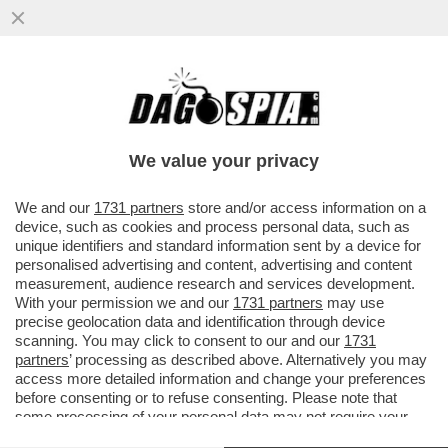
We value your privacy
We and our
1731 partners
store and/or access information on a
device, such as cookies and process personal data, such as
unique identifiers and standard information sent by a device for
personalised advertising and content, advertising and content
measurement, audience research and services development.
With your permission we and our
1731 partners
may use
precise geolocation data and identification through device
scanning. You may click to consent to our and our
1731
partners
’ processing as described above. Alternatively you may
NO SURRENDER – VITA, DOLORI E RINASCITA DI
access more detailed information and change your preferences
before consenting or to refuse consenting. Please note that
ALEX ZANARDI: LA MORTE DELLA SORELLA E DEL
some processing of your personal data may not require your
PADRE, LO SCHIANTO NEL 2001, LE GAMBE
consent, but you have a right to object to such processing. Your
AMPUTATE, I SETTE ARRESTI CARDIACI, L'ESTREMA