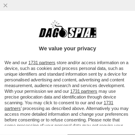
We value your privacy
We and our
1731 partners
store and/or access information on a
device, such as cookies and process personal data, such as
unique identifiers and standard information sent by a device for
personalised advertising and content, advertising and content
measurement, audience research and services development.
With your permission we and our
1731 partners
may use
precise geolocation data and identification through device
scanning. You may click to consent to our and our
1731
partners
’ processing as described above. Alternatively you may
access more detailed information and change your preferences
before consenting or to refuse consenting. Please note that
L’OMBRA DEI MAGLIARI – C’È UN GRANDE ASSENTE
some processing of your personal data may not require your
IN QUELLA FOTO DI FAMIGLIA CHE (TARDIVAMENTE) I
consent, but you have a right to object to such processing. Your
GIORNALI CONTINUANO DA GIORNI A PUBBLICARE