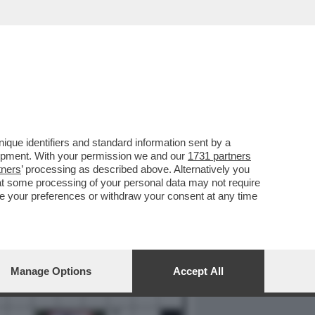
REPORT
DAGOARCHIVIO
que identifiers and standard information sent by a
lopment. With your permission we and our
1731 partners
tners
’ processing as described above. Alternatively you
at some processing of your personal data may not require
nge your preferences or withdraw your consent at any time
Manage Options
Accept All