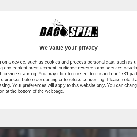
BUSINESS
CAFONAL
CRONACHE
SPORT
DAGO
We value your privacy
 on a device, such as cookies and process personal data, such as uni
ising and content measurement, audience research and services deve
gh device scanning. You may click to consent to our and our
1731 par
ferences before consenting or to refuse consenting. Please note th
essing. Your preferences will apply to this website only. You can cha
on at the bottom of the webpage.