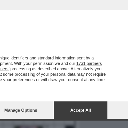
REPORT
DAGOARCHIVIO
que identifiers and standard information sent by a
lopment. With your permission we and our
1731 partners
tners
’ processing as described above. Alternatively you
at some processing of your personal data may not require
nge your preferences or withdraw your consent at any time
Manage Options
Accept All