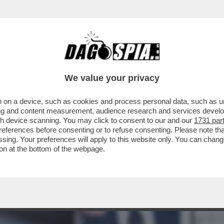
BUSINESS
CAFONAL
CRONACHE
SPORT
DAGO
We value your privacy
 on a device, such as cookies and process personal data, such as uni
ising and content measurement, audience research and services deve
gh device scanning. You may click to consent to our and our
1731 par
ferences before consenting or to refuse consenting. Please note th
essing. Your preferences will apply to this website only. You can cha
on at the bottom of the webpage.