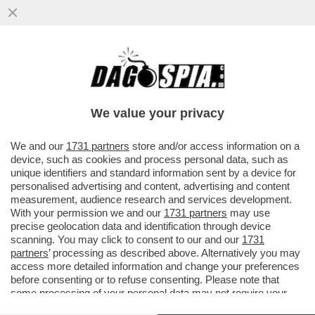
We value your privacy
We and our
1731 partners
store and/or access information on a
device, such as cookies and process personal data, such as
unique identifiers and standard information sent by a device for
personalised advertising and content, advertising and content
measurement, audience research and services development.
With your permission we and our
1731 partners
may use
precise geolocation data and identification through device
scanning. You may click to consent to our and our
1731
partners
’ processing as described above. Alternatively you may
access more detailed information and change your preferences
IL LETAME E' L'ORO DEL FUTURO - GLI SCIENZIATI
before consenting or to refuse consenting. Please note that
DELLA NORTHEASTERN UNIVERSITY HANNO
some processing of your personal data may not require your
TRASFORMATO LE FECI BOVINE IN UN FILTRO CHE
consent, but you have a right to object to such processing. Your