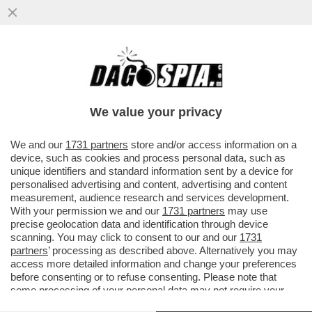
We value your privacy
We and our
1731 partners
store and/or access information on a
device, such as cookies and process personal data, such as
unique identifiers and standard information sent by a device for
personalised advertising and content, advertising and content
measurement, audience research and services development.
With your permission we and our
1731 partners
may use
precise geolocation data and identification through device
scanning. You may click to consent to our and our
1731
partners
’ processing as described above. Alternatively you may
access more detailed information and change your preferences
before consenting or to refuse consenting. Please note that
“SE LUI NON ENTRA, VI AMMAZZIAMO TUTTI” –
TUTTI I
some processing of your personal data may not require your
DETTAGLI DALLA MAXI-RISSA CHE INGUAIA TONY
consent, but you have a right to object to such processing. Your
EFFE, IN COSTA SMERALDA:
IL RAPPER, INDAGATO,