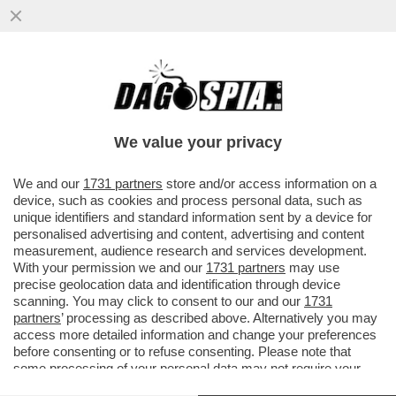
We value your privacy
We and our
1731 partners
store and/or access information on a
device, such as cookies and process personal data, such as
unique identifiers and standard information sent by a device for
personalised advertising and content, advertising and content
measurement, audience research and services development.
With your permission we and our
1731 partners
may use
precise geolocation data and identification through device
scanning. You may click to consent to our and our
1731
partners
’ processing as described above. Alternatively you may
access more detailed information and change your preferences
STELLE CADENTI
– INIZIA UNA NUOVA ERA DEI
before consenting or to refuse consenting. Please note that
RISTORANTI STELLATI CHE SI RITROVANO CON
some processing of your personal data may not require your
L’ACQUA ALLA GOLA TRA COSTI ALTISSIMI E RITMI DI
consent, but you have a right to object to such processing. Your