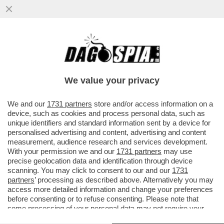
IL DIVANO DEI GIUSTI - CHE VEDIAMO
STASERA? ANDATE SUL SICURO COL
BELLISSIMO 'TONYA'. E’ LA...
We value your privacy
VAI ALL'ARTICOLO
We and our
1731 partners
store and/or access information on a
device, such as cookies and process personal data, such as
unique identifiers and standard information sent by a device for
personalised advertising and content, advertising and content
measurement, audience research and services development.
With your permission we and our
1731 partners
may use
precise geolocation data and identification through device
scanning. You may click to consent to our and our
1731
partners
’ processing as described above. Alternatively you may
access more detailed information and change your preferences
before consenting or to refuse consenting. Please note that
some processing of your personal data may not require your
consent, but you have a right to object to such processing. Your