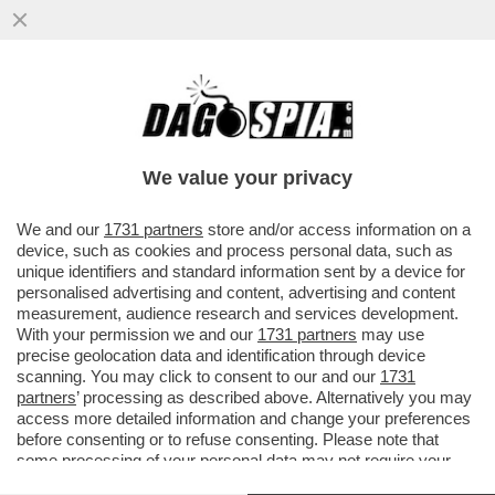
IL DIVANO DEI GIUSTI - CHE VEDIAMO
STASERA? ANDATE SUL SICURO COL
BELLISSIMO 'TONYA'. E’ LA...
We value your privacy
VAI ALL'ARTICOLO
We and our
1731 partners
store and/or access information on a
device, such as cookies and process personal data, such as
unique identifiers and standard information sent by a device for
personalised advertising and content, advertising and content
measurement, audience research and services development.
With your permission we and our
1731 partners
may use
precise geolocation data and identification through device
scanning. You may click to consent to our and our
1731
partners
’ processing as described above. Alternatively you may
access more detailed information and change your preferences
before consenting or to refuse consenting. Please note that
some processing of your personal data may not require your
TOWER HEIST COLPO AD ALTO LIVELLO
consent, but you have a right to object to such processing. Your