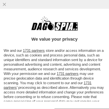
IL DIVANO DEI GIUSTI - CHE VEDIAMO
STASERA? ANDATE SUL SICURO COL
BELLISSIMO 'TONYA'. E’ LA...
We value your privacy
VAI ALL'ARTICOLO
We and our
1731 partners
store and/or access information on a
device, such as cookies and process personal data, such as
unique identifiers and standard information sent by a device for
personalised advertising and content, advertising and content
measurement, audience research and services development.
With your permission we and our
1731 partners
may use
precise geolocation data and identification through device
scanning. You may click to consent to our and our
1731
partners
’ processing as described above. Alternatively you may
access more detailed information and change your preferences
before consenting or to refuse consenting. Please note that
some processing of your personal data may not require your
consent, but you have a right to object to such processing. Your