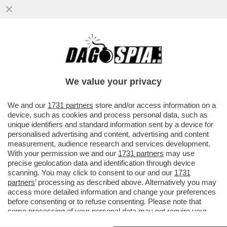
DAGOREPORT-LA STORIA MAI
RACCONTATA DELL'IRRESISTIBILE ASCESA
E ROVINOSA CADUTA DI GIUSEPPE DEL
We value your privacy
DEO
VAI ALL'ARTICOLO
We and our
1731 partners
store and/or access information on a
device, such as cookies and process personal data, such as
unique identifiers and standard information sent by a device for
personalised advertising and content, advertising and content
measurement, audience research and services development.
With your permission we and our
1731 partners
may use
precise geolocation data and identification through device
scanning. You may click to consent to our and our
1731
partners
’ processing as described above. Alternatively you may
access more detailed information and change your preferences
before consenting or to refuse consenting. Please note that
some processing of your personal data may not require your
consent, but you have a right to object to such processing. Your