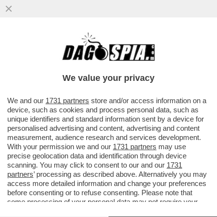
SIFFREDI PROMUOVE I DIRITTI DEGLI
ANIMALI TIRANDO FUORI IL PISELLONE IN
CONFERENZA STAMPA
We value your privacy
VAI ALL'ARTICOLO
We and our
1731 partners
store and/or access information on a
device, such as cookies and process personal data, such as
unique identifiers and standard information sent by a device for
personalised advertising and content, advertising and content
measurement, audience research and services development.
With your permission we and our
1731 partners
may use
precise geolocation data and identification through device
scanning. You may click to consent to our and our
1731
partners
’ processing as described above. Alternatively you may
access more detailed information and change your preferences
before consenting or to refuse consenting. Please note that
some processing of your personal data may not require your
consent, but you have a right to object to such processing. Your