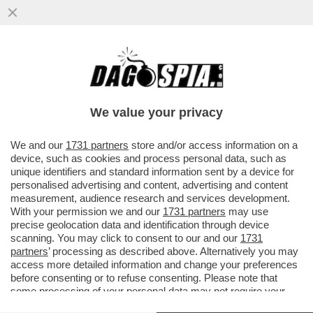
SIFFREDI PROMUOVE I DIRITTI DEGLI
ANIMALI TIRANDO FUORI IL PISELLONE IN
CONFERENZA STAMPA
We value your privacy
VAI ALL'ARTICOLO
We and our
1731 partners
store and/or access information on a
device, such as cookies and process personal data, such as
unique identifiers and standard information sent by a device for
personalised advertising and content, advertising and content
measurement, audience research and services development.
With your permission we and our
1731 partners
may use
precise geolocation data and identification through device
scanning. You may click to consent to our and our
1731
partners
’ processing as described above. Alternatively you may
access more detailed information and change your preferences
before consenting or to refuse consenting. Please note that
some processing of your personal data may not require your
consent, but you have a right to object to such processing. Your