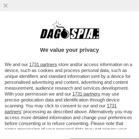
SIFFREDI PROMUOVE I DIRITTI DEGLI
ANIMALI TIRANDO FUORI IL PISELLONE IN
CONFERENZA STAMPA
We value your privacy
VAI ALL'ARTICOLO
We and our
1731 partners
store and/or access information on a
device, such as cookies and process personal data, such as
unique identifiers and standard information sent by a device for
personalised advertising and content, advertising and content
measurement, audience research and services development.
With your permission we and our
1731 partners
may use
precise geolocation data and identification through device
scanning. You may click to consent to our and our
1731
partners
’ processing as described above. Alternatively you may
access more detailed information and change your preferences
before consenting or to refuse consenting. Please note that
some processing of your personal data may not require your
consent, but you have a right to object to such processing. Your