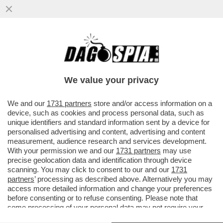
We value your privacy
We and our
1731 partners
store and/or access information on a
device, such as cookies and process personal data, such as
unique identifiers and standard information sent by a device for
personalised advertising and content, advertising and content
measurement, audience research and services development.
With your permission we and our
1731 partners
may use
precise geolocation data and identification through device
scanning. You may click to consent to our and our
1731
partners
’ processing as described above. Alternatively you may
access more detailed information and change your preferences
before consenting or to refuse consenting. Please note that
some processing of your personal data may not require your
MA QUALE EPURAZIONE! FABIO FAZIO HA LASCIATO
consent, but you have a right to object to such processing. Your