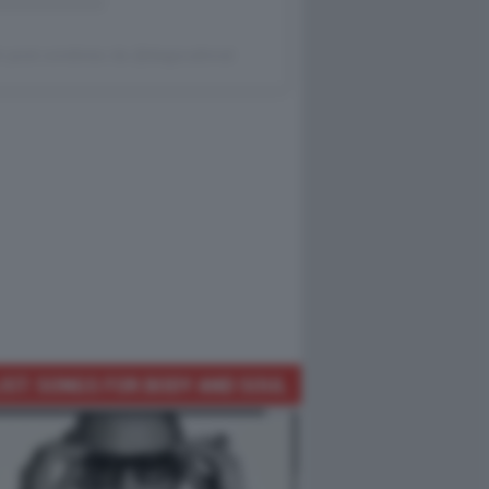
 post condiviso da @dagocafonal
IST: SONGS FOR BODY AND SOUL