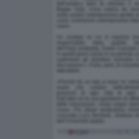
dall’elvetica IqAir fa infuriare il s
Beppe Sala: «Una notizia da soci
solita analisi estemporanea gestita da
come «rivelazioni estemporanee fatte 
cose».
Un risultato su cui si esprime an
responsabile della qualità dell
dell’Arpa lombarda, Guido Canziani
in questi giorni siamo in un periodo cr
superiamo gli standard normativi è
discussione ». Parla, però, di classif
attendibile.
«Perché da un lato si basa su valut
orarie che cambia radicalmen
posizioni di ogni città di ogni 
Dall’altro ne fa una questione di affid
delle misurazioni: «Arpa segue standa
cosa». Per stilare graduatorie mon
concorda Luca Boniardi, studioso de
dell’Università statale.