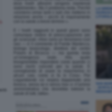
dove livelli altissimi vengono mantenuti
stabilmente». Ma il problema resta. Perché
LA SIREN
«esistono ormai tanti s tudi che mettono in
GIORGIA
LITORAL
relazione anche i picchi di inquinamento
con la salute a breve termine ».
E i livelli raggiunti in questi giorni sono
comunque motivo di preoccupazione per
gli scienziati: «Non sono un fenomeno così
raro — è il commento di Paride Mantecca,
biologo tossicologo, direttore del centro
Polaris di Bicocca — ma questa resta
un’emergenza reale. Alla quale
bisognerebbe rispondere come quando ci
sono rischi concreti per la salute. E
consigliando di usare la mascherina in
alcuni casi, come si fa in Cina». Per
Legambiente «si respira dappertutto aria
SAN MARI
tossica, senza se e senza ma» e «l’azione
- MYRTA
amministrativa che dovrebbe tutelare la
NATE
MEDIASE
salute di tutti, latita».