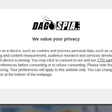
BUSINESS
CAFONAL
CRONACHE
SPORT
DAGO
We value your privacy
 on a device, such as cookies and process personal data, such as uni
ising and content measurement, audience research and services deve
gh device scanning. You may click to consent to our and our
1731 par
ferences before consenting or to refuse consenting. Please note th
essing. Your preferences will apply to this website only. You can cha
on at the bottom of the webpage.