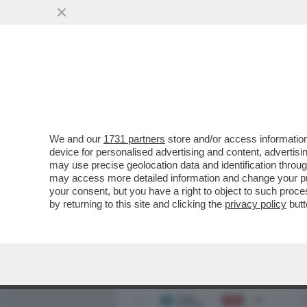
MEDIA E TV
POLITICA
We and our
1731 partners
store and/or access information
device for personalised advertising and content, advert
may use precise geolocation data and identification throu
may access more detailed information and change your pre
your consent, but you have a right to object to such proc
by returning to this site and clicking the
privacy policy
butt