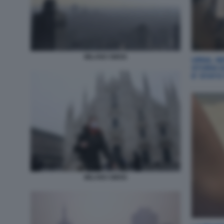
MILANO SMOG
URNA, NE
STORIA 
E' STAT
MILANO SMOG