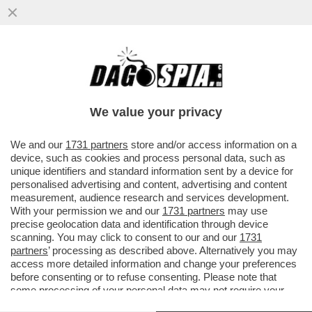
DAGOREPORT
We value your privacy
We and our
1731 partners
store and/or access information on a
device, such as cookies and process personal data, such as
unique identifiers and standard information sent by a device for
personalised advertising and content, advertising and content
measurement, audience research and services development.
With your permission we and our
1731 partners
may use
precise geolocation data and identification through device
scanning. You may click to consent to our and our
1731
partners
’ processing as described above. Alternatively you may
access more detailed information and change your preferences
FLASH! –
NESSUN GIORNALE HA MESSO IN RILIEVO UN
before consenting or to refuse consenting. Please note that
FATTO MAI SUCCESSO PRIMA
: QUEL DISTURBATO
some processing of your personal data may not require your
MENTALE DI TRUMP HA PRESO IL TELEFONO E HA
DIGITATO IL…
consent, but you have a right to object to such processing. Your