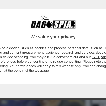
BUSINESS
CAFONAL
CRONACHE
SPORT
DAGO
We value your privacy
 on a device, such as cookies and process personal data, such as uni
ising and content measurement, audience research and services deve
gh device scanning. You may click to consent to our and our
1731 par
ferences before consenting or to refuse consenting. Please note th
essing. Your preferences will apply to this website only. You can cha
on at the bottom of the webpage.