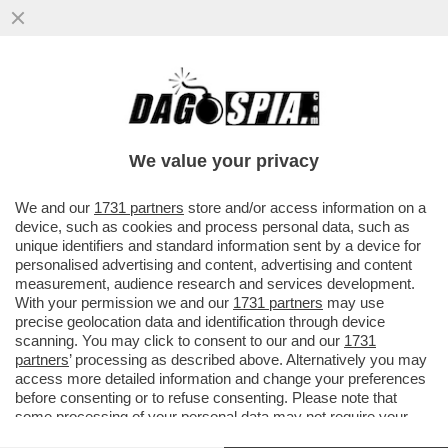
CAFONALINO - CON LA CULTURA NON SI
MANGIA? DI SICURO SI FA SALOTTO: ALLA
PRESENTAZIONE DEL LIBRO...
We value your privacy
VAI ALL'ARTICOLO
We and our
1731 partners
store and/or access information on a
device, such as cookies and process personal data, such as
unique identifiers and standard information sent by a device for
personalised advertising and content, advertising and content
measurement, audience research and services development.
With your permission we and our
1731 partners
may use
precise geolocation data and identification through device
scanning. You may click to consent to our and our
1731
partners
’ processing as described above. Alternatively you may
access more detailed information and change your preferences
before consenting or to refuse consenting. Please note that
some processing of your personal data may not require your
consent, but you have a right to object to such processing. Your