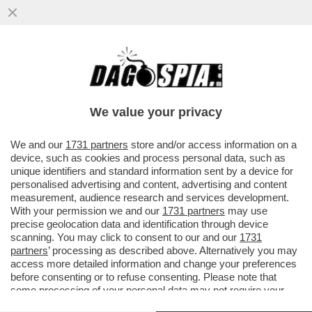
CAFONALINO - CON LA CULTURA NON SI
MANGIA? DI SICURO SI FA SALOTTO: ALLA
PRESENTAZIONE DEL LIBRO...
We value your privacy
VAI ALL'ARTICOLO
We and our
1731 partners
store and/or access information on a
device, such as cookies and process personal data, such as
unique identifiers and standard information sent by a device for
personalised advertising and content, advertising and content
measurement, audience research and services development.
With your permission we and our
1731 partners
may use
precise geolocation data and identification through device
scanning. You may click to consent to our and our
1731
partners
’ processing as described above. Alternatively you may
access more detailed information and change your preferences
before consenting or to refuse consenting. Please note that
some processing of your personal data may not require your
consent, but you have a right to object to such processing. Your