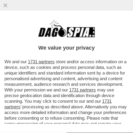
CAFONALINO - CON LA CULTURA NON SI
MANGIA? DI SICURO SI FA SALOTTO: ALLA
PRESENTAZIONE DEL LIBRO...
We value your privacy
VAI ALL'ARTICOLO
We and our
1731 partners
store and/or access information on a
device, such as cookies and process personal data, such as
unique identifiers and standard information sent by a device for
personalised advertising and content, advertising and content
measurement, audience research and services development.
With your permission we and our
1731 partners
may use
precise geolocation data and identification through device
scanning. You may click to consent to our and our
1731
partners
’ processing as described above. Alternatively you may
access more detailed information and change your preferences
before consenting or to refuse consenting. Please note that
some processing of your personal data may not require your
consent, but you have a right to object to such processing. Your