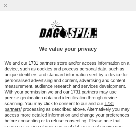
CAFONALINO - CON LA CULTURA NON SI
MANGIA? DI SICURO SI FA SALOTTO: ALLA
PRESENTAZIONE DEL LIBRO...
We value your privacy
VAI ALL'ARTICOLO
We and our
1731 partners
store and/or access information on a
device, such as cookies and process personal data, such as
unique identifiers and standard information sent by a device for
personalised advertising and content, advertising and content
measurement, audience research and services development.
With your permission we and our
1731 partners
may use
precise geolocation data and identification through device
scanning. You may click to consent to our and our
1731
partners
’ processing as described above. Alternatively you may
access more detailed information and change your preferences
before consenting or to refuse consenting. Please note that
some processing of your personal data may not require your
consent, but you have a right to object to such processing. Your