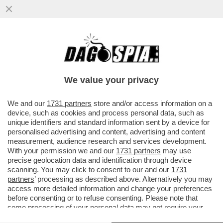
CAFONALINO - CON LA CULTURA NON SI
MANGIA? DI SICURO SI FA SALOTTO: ALLA
PRESENTAZIONE DEL LIBRO...
We value your privacy
VAI ALL'ARTICOLO
We and our
1731 partners
store and/or access information on a
device, such as cookies and process personal data, such as
unique identifiers and standard information sent by a device for
personalised advertising and content, advertising and content
measurement, audience research and services development.
With your permission we and our
1731 partners
may use
precise geolocation data and identification through device
scanning. You may click to consent to our and our
1731
partners
’ processing as described above. Alternatively you may
access more detailed information and change your preferences
before consenting or to refuse consenting. Please note that
some processing of your personal data may not require your
consent, but you have a right to object to such processing. Your