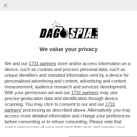
CAFONALINO - CON LA CULTURA NON SI
MANGIA? DI SICURO SI FA SALOTTO: ALLA
PRESENTAZIONE DEL LIBRO...
We value your privacy
VAI ALL'ARTICOLO
We and our
1731 partners
store and/or access information on a
device, such as cookies and process personal data, such as
unique identifiers and standard information sent by a device for
personalised advertising and content, advertising and content
measurement, audience research and services development.
With your permission we and our
1731 partners
may use
precise geolocation data and identification through device
scanning. You may click to consent to our and our
1731
partners
’ processing as described above. Alternatively you may
access more detailed information and change your preferences
before consenting or to refuse consenting. Please note that
some processing of your personal data may not require your
consent, but you have a right to object to such processing. Your