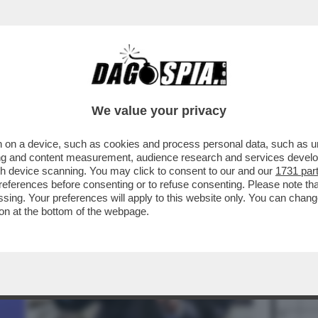
BUSINESS
CAFONAL
CRONACHE
SPORT
DAGO
We value your privacy
 on a device, such as cookies and process personal data, such as uni
ising and content measurement, audience research and services deve
gh device scanning. You may click to consent to our and our
1731 par
ferences before consenting or to refuse consenting. Please note th
essing. Your preferences will apply to this website only. You can cha
on at the bottom of the webpage.