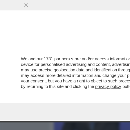
MEDIA E TV
POLITICA
We and our
1731 partners
store and/or access information
device for personalised advertising and content, advert
may use precise geolocation data and identification throu
may access more detailed information and change your pre
your consent, but you have a right to object to such proc
by returning to this site and clicking the
privacy policy
butt