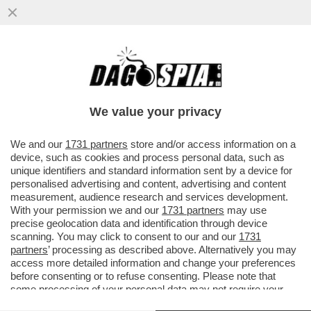
We value your privacy
We and our
1731 partners
store and/or access information on a
device, such as cookies and process personal data, such as
unique identifiers and standard information sent by a device for
personalised advertising and content, advertising and content
measurement, audience research and services development.
With your permission we and our
1731 partners
may use
precise geolocation data and identification through device
scanning. You may click to consent to our and our
1731
partners
’ processing as described above. Alternatively you may
access more detailed information and change your preferences
before consenting or to refuse consenting. Please note that
some processing of your personal data may not require your
IL NECROLOGIO DEI GIUSTI -
SE NE VA QUELLA CHE È
consent, but you have a right to object to such processing. Your
FORSE STATA LA PRIMA STAR NERA DEL NOSTRO