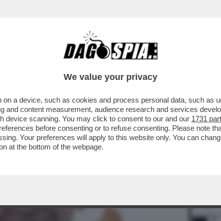
BUSINESS
CAFONAL
CRONACHE
SPORT
DAGO
We value your privacy
 on a device, such as cookies and process personal data, such as uni
ising and content measurement, audience research and services deve
gh device scanning. You may click to consent to our and our
1731 par
ferences before consenting or to refuse consenting. Please note th
essing. Your preferences will apply to this website only. You can cha
on at the bottom of the webpage.