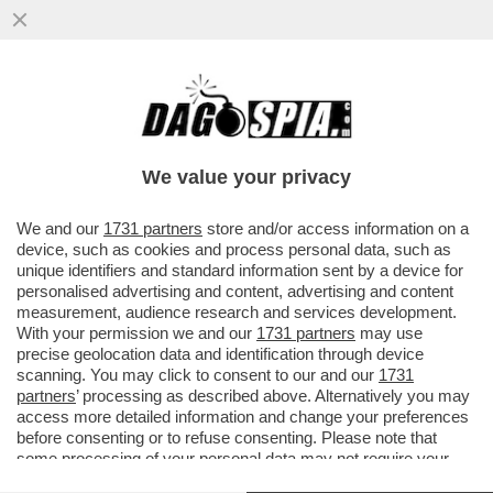
CAFONALISSIMO WALTERLOO! DALLA
SCHLEIN A D'ALEMA: TUTTI I SINISTRATI
ALLA PRIMA DEL FILM DI VELTRONI
We value your privacy
VAI ALL'ARTICOLO
We and our
1731 partners
store and/or access information on a
device, such as cookies and process personal data, such as
unique identifiers and standard information sent by a device for
personalised advertising and content, advertising and content
measurement, audience research and services development.
With your permission we and our
1731 partners
may use
precise geolocation data and identification through device
scanning. You may click to consent to our and our
1731
partners
’ processing as described above. Alternatively you may
access more detailed information and change your preferences
before consenting or to refuse consenting. Please note that
some processing of your personal data may not require your
consent, but you have a right to object to such processing. Your