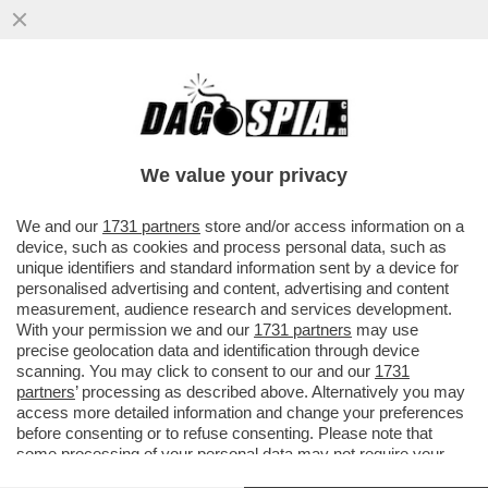
CAFONALISSIMO WALTERLOO! DALLA
SCHLEIN A D'ALEMA: TUTTI I SINISTRATI
ALLA PRIMA DEL FILM DI VELTRONI
We value your privacy
VAI ALL'ARTICOLO
We and our
1731 partners
store and/or access information on a
device, such as cookies and process personal data, such as
unique identifiers and standard information sent by a device for
personalised advertising and content, advertising and content
measurement, audience research and services development.
With your permission we and our
1731 partners
may use
precise geolocation data and identification through device
scanning. You may click to consent to our and our
1731
partners
’ processing as described above. Alternatively you may
access more detailed information and change your preferences
before consenting or to refuse consenting. Please note that
some processing of your personal data may not require your
consent, but you have a right to object to such processing. Your