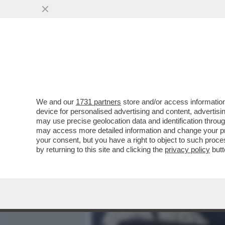
MEDIA E TV
POLITICA
We and our
1731 partners
store and/or access information
device for personalised advertising and content, advert
may use precise geolocation data and identification throu
may access more detailed information and change your pre
your consent, but you have a right to object to such proc
by returning to this site and clicking the
privacy policy
butt