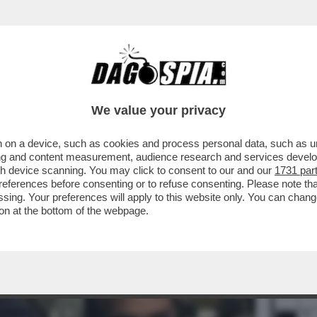
BUSINESS
CAFONAL
CRONACHE
SPORT
DAGO
We value your privacy
 on a device, such as cookies and process personal data, such as uni
ising and content measurement, audience research and services deve
gh device scanning. You may click to consent to our and our
1731 par
ferences before consenting or to refuse consenting. Please note th
essing. Your preferences will apply to this website only. You can cha
on at the bottom of the webpage.