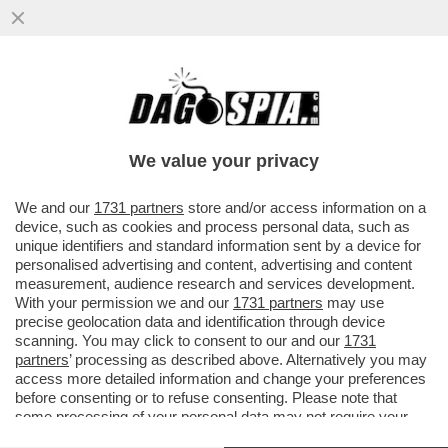
We value your privacy
We and our
1731 partners
store and/or access information on a
device, such as cookies and process personal data, such as
unique identifiers and standard information sent by a device for
personalised advertising and content, advertising and content
measurement, audience research and services development.
With your permission we and our
1731 partners
may use
precise geolocation data and identification through device
scanning. You may click to consent to our and our
1731
partners
’ processing as described above. Alternatively you may
access more detailed information and change your preferences
MACRON SPUTA SUL PIATTO DOVE HA MANGIATO -
before consenting or to refuse consenting. Please note that
VUOLE CHIUDERE L’ENA, SIMBOLO
some processing of your personal data may not require your
DELL’ARISTOCRAZIA TECNOCRATICA DOVE HANNO
consent, but you have a right to object to such processing. Your
STUDIATO QUASI TUTTI I PRESIDENTI, COMPRESO LO