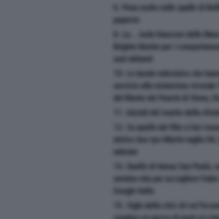
6. Pesa molto sulle spalle di Buff
paperon
8. La... isola francese delle Ma
Brigitte Bardot per i comportament
suoi abitanti
10. Le bestie televisive che han
servizio alla misteriosa vicenda 
del Monte dei Paschi di Siena, D
11. Iniziali del marito della 45si
12. Su quello dei film a luci ros
attrice Ass-tyn-Martin taglia 56
adorate
14. Quello di Intesa San Paolo, 
sembra stia per accogliere Fabi
Google Italia
15. Sigla della città di cui l'eco
vendere un pezzo di porto ai cin