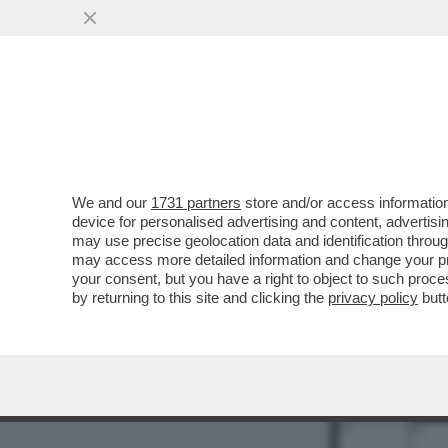
MEDIA E TV
POLITICA
We and our
1731 partners
store and/or access information
device for personalised advertising and content, advert
may use precise geolocation data and identification throu
may access more detailed information and change your pre
your consent, but you have a right to object to such proc
by returning to this site and clicking the
privacy policy
butt
1
2
8
12
13