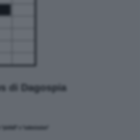
ws di Dagospia
'pinfall'' o ''submission''