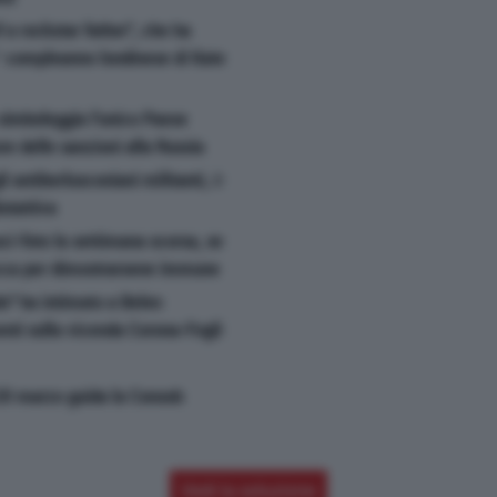
 a rockstar father'', che ha
5° compleanno londinese di Kate
simboleggia l'unico Paese
re delle sanzioni alla Russia
i antiberlusconiani militanti, è
otattiva
i-foto la settimana scorsa, se
occa per dimostrarsene immune
o'' ha intimato a Belen
nti sulla vicenda Corona-Fogli
 20 marzo guida la Consob
Vedi la soluzione