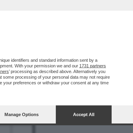
REPORT
DAGOARCHIVIO
que identifiers and standard information sent by a
lopment. With your permission we and our
1731 partners
tners
’ processing as described above. Alternatively you
at some processing of your personal data may not require
nge your preferences or withdraw your consent at any time
7
Manage Options
Accept All