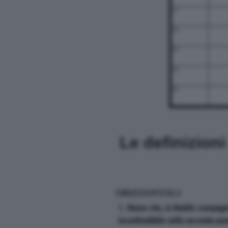
15
16
20
24
26
Le definizion
ORIZZONTALI
1. Nome che, in Nobile compagni
inconfondibile nella seconda punta