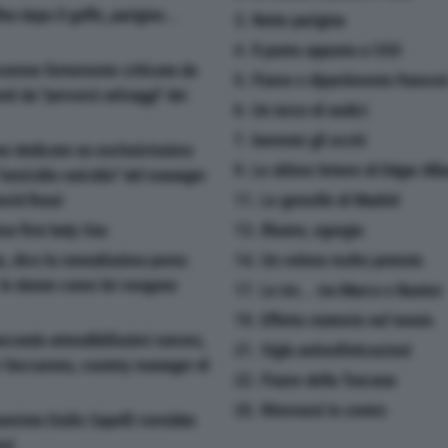
on dopo il goffo, parigino...
3. Notte parigina
4. Il punto opposto a SSO
scarene fortemente criticata da
5. Fiume e dipartimento frances
i da ''perversi selvaggi'' dei
6. Un terzo di undici
7. Inerente gli occhi
no dedicato un esclusivissimo
9. Le ultime lettere di Edgar All
''omicidio-suicidio'' del manager
avid Rossi
11. Le gemelle di Madrid
ma first lady Usa
13. Illustre, egregia
se, dice la rotondissima porno
14. Un veleno molto potente
, le donne come lei vengono
17. Le tre... tra Marco e Basten
19. Effetto rotatorio nel tennis
secondo attendibilissimi rumors,
21. Sigla antisofisticazioni
o Vaccarono, country manager di
22. Fiume della Toscana
25. Ritrovarsi in centro
nomista Giulio Sapelli vorrebbe
esi