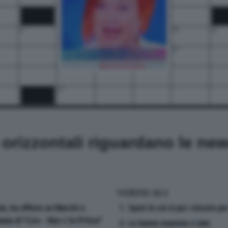
17
18
19
21
22
23
25
27
i orizzontali riguardano le ne
VERTICALI
a, ha offerto un Marchi-o
1. Sport in cui si può vincere per '
ta di ''Live - Non è la D'Urso''
2. Le hanno mamme e tate