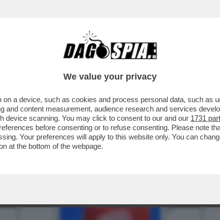
BUSINESS
CAFONAL
CRONACHE
SPORT
DAGO
We value your privacy
 on a device, such as cookies and process personal data, such as uni
ising and content measurement, audience research and services deve
gh device scanning. You may click to consent to our and our
1731 par
ferences before consenting or to refuse consenting. Please note th
essing. Your preferences will apply to this website only. You can cha
on at the bottom of the webpage.
3
4
5
6
9
10
11
14