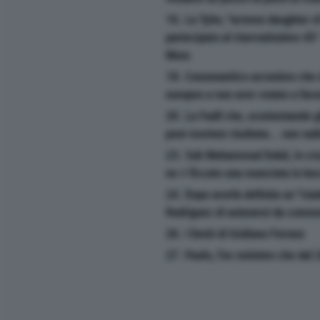
16. La Tyler, ''actress daughter of
partecipato al riservatissimo 4
Moss
18. Consonantico acronimo che 
europeo a non aver votato a favo
20. La Fadil che, scontentando gl
post-mortem risultata... non radi
23. Suk Mohammad Dalal, in cruc
ne è ficcato una manciata in b
24. Dopo averla definita un ''viad
Rodriguez di astenersi da comme
26. I limiti di Giuliano Ferrara
27. Paolo, l'ex ministro che dal