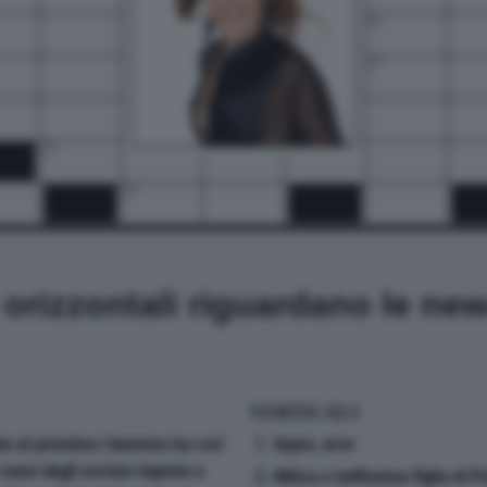
15
17
20
21
22
23
25
i orizzontali riguardano le ne
VERTICALI
one al prossimo Sanremo ha così
1. Aspro, acre
 nomi degli esclusi rispetto a
2. Mitica e bellissima figlia di 