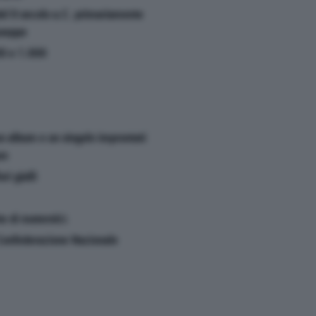
del II secolo a.C. primariamente
useppe
00 e 1.000
un album e un singolo improntati
on
ri gialli
he di maternità
a Confederazione Nazionale