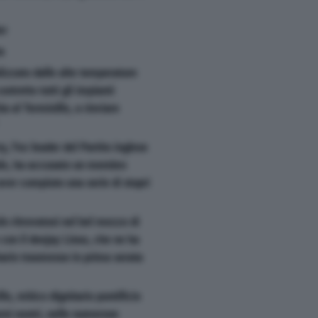
er
a
izzato dalle alte temperature
stretto tutti gli impianti
ia al Terminillo, a rinviare
ry, l'ex leader del Partito inglese
ale, ha accusato un membro
aver compiuto una serie di stupri
lo ritrovatosi nel bel mezzo di
con il deejay Linus, che ne ha
tario trasmesso in prima serata
lo, mitico dignitario pontificio
iorni nostri, nelle numerose