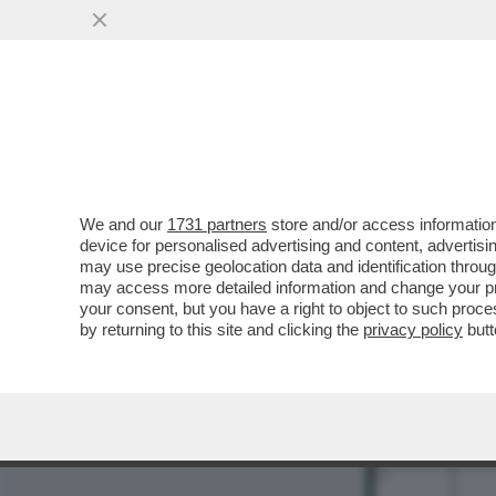
MEDIA E TV
POLITICA
We and our
1731 partners
store and/or access information
device for personalised advertising and content, advert
may use precise geolocation data and identification throu
may access more detailed information and change your pre
your consent, but you have a right to object to such proc
by returning to this site and clicking the
privacy policy
butt
1
2
9
11
12