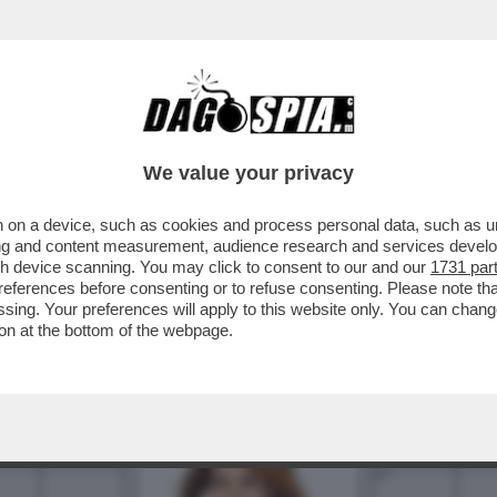
BUSINESS
CAFONAL
CRONACHE
SPORT
DAGO
We value your privacy
 on a device, such as cookies and process personal data, such as uni
ising and content measurement, audience research and services deve
gh device scanning. You may click to consent to our and our
1731 par
ferences before consenting or to refuse consenting. Please note th
essing. Your preferences will apply to this website only. You can cha
on at the bottom of the webpage.
3
4
5
6
7
10
13