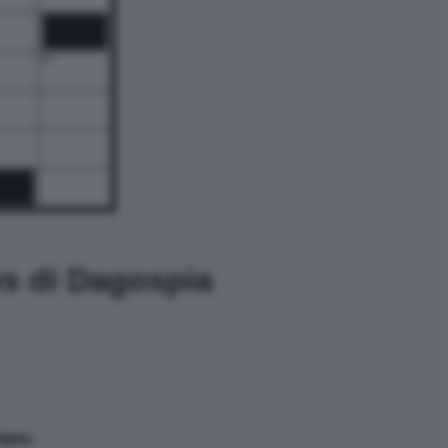
18
ws di Dagospia
Priamo