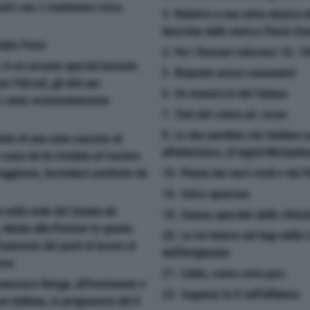
orità ora è mantenere voce,
3. Relativo a una setta ebraica 
descritta dallo storico Flavio Gi
abio Fazio
4. Per i Romani valevano 10, 1
, in un recente special inerente
5. Risposta senza consonanti
per l'alcool, gli altri per
6. Un massiccio del Sahara
 è stato sventuratamente
7. Tinti del colore più scuro
8. Le due paroline che titolano 
tolo di una nota canzone di
all'ottimismo, di Ingrid Michaels
come da lei rivelato al Corriere
 reggiseno, facendosi sostituire da
10. Pianta dai rami verdi e dai fio
16. Solco spumoso
a nella sede del Senato da
18. Stanza speciale delle clinic
, dando alla Premier lo spunto
20. Le tre lettere nel logo dell
'aumento dei posti di lavoro al
dell'Artigianato
rno
21. Caldo, come certo jazz
Francesco Renga, all'imminente e
22. Seguono la D nell'alfabeto
ne Italiana, in programma dal 6