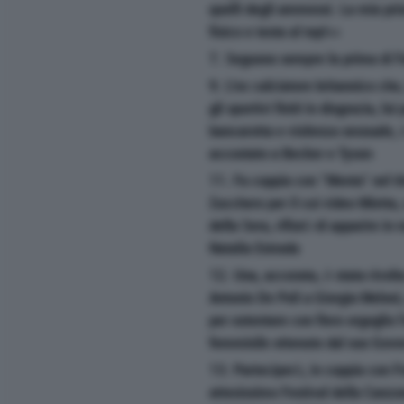
quelli degli ammessi. La mia pri
fisico e testa al top!>>
7. Seguono sempre la prima di F
9. L'ex calciatore britannico che
gli sportivi finiti in disgrazia, lui 
bancarotta e violenza sessuale,
accostato a Becker e Tyson
11. Fa coppia con "Menta" nel ti
Zucchero per il cui video Mietta, 
della Sera, rifiutò di apparire in
Natalia Estrada
12. Una, accorata, è stata rivolt
Antonio De Poli a Giorgia Meloni
per ostentare con fiero orgoglio l
femminile ottenuto dal suo Gove
13. Parteciperà, in coppia con 
attesissimo Festival della Canzo