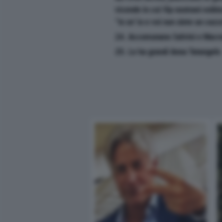
vicende in cui Vip nostrani esibi
"Io so' io e voi non siete un cazz
24. Accomunano Salvini e Macr
25. Le ha grandi Anna Tatangelo