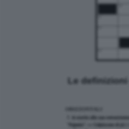
14
16
19
24
Le definizion
ORIZZONTALI
1. In merito alla sua estromissi
"frignato": << Colpiscono di più i