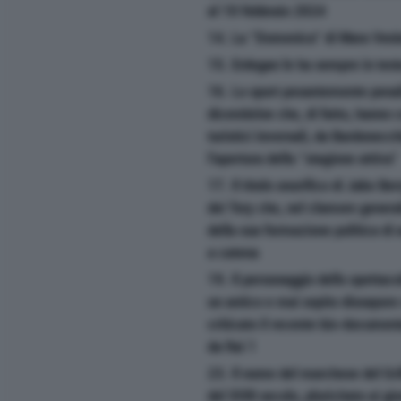
al 10 febbraio 2024
14. La "Domenica" di Mara Veni
15. Erdogan le ha sempre in test
16. Lo sport pesantemente penal
dicembrine che, di fatto, hanno co
turistici invernali, da Bardonecch
l'apertura della "stagione attiva"
17. Il titolo onorifico di Jake Ber
dei Tory che, nel clamore gener
della sua formazione politica di 
a catena
19. Il personaggio dello spettaco
un antico e mai sopito dissapore 
criticato il recente bio-documen
da Rai 1
23. Il nome del marchese del Gril
del XVIII secolo, pluricitato ai g