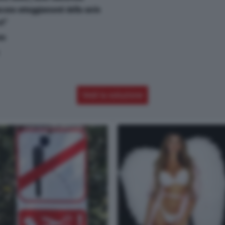
scono atteggiamenti della serie
o!"
on
Vedi la soluzione