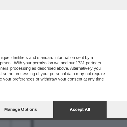
REPORT
DAGOARCHIVIO
que identifiers and standard information sent by a
lopment. With your permission we and our
1731 partners
tners
’ processing as described above. Alternatively you
at some processing of your personal data may not require
nge your preferences or withdraw your consent at any time
8
Manage Options
Accept All