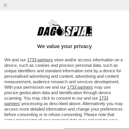
1
2
3
4
5
6
7
8
We value your privacy
9
10
We and our
1733 partners
store and/or access information on a
device, such as cookies and process personal data, such as
11
unique identifiers and standard information sent by a device for
personalised advertising and content, advertising and content
12
13
measurement, audience research and services development.
With your permission we and our
1733 partners
may use
14
15
precise geolocation data and identification through device
scanning. You may click to consent to our and our
1733
16
17
partners
’ processing as described above. Alternatively you may
access more detailed information and change your preferences
18
19
20
21
22
23
24
before consenting or to refuse consenting. Please note that
some processing of your personal data may not require your
25
26
consent, but you have a right to object to such processing. Your