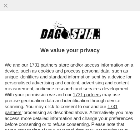
1
2
3
4
5
6
7
8
9
We value your privacy
10
We and our
1731 partners
store and/or access information on a
device, such as cookies and process personal data, such as
11
12
unique identifiers and standard information sent by a device for
personalised advertising and content, advertising and content
13
measurement, audience research and services development.
With your permission we and our
1731 partners
may use
14
15
precise geolocation data and identification through device
scanning. You may click to consent to our and our
1731
16
17
18
partners
’ processing as described above. Alternatively you may
access more detailed information and change your preferences
19
20
21
22
23
before consenting or to refuse consenting. Please note that
some processing of your personal data may not require your
24
25
consent, but you have a right to object to such processing. Your