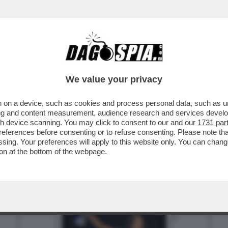
BUSINESS
CAFONAL
CRONACHE
SPORT
DAGO
We value your privacy
 on a device, such as cookies and process personal data, such as uni
ising and content measurement, audience research and services deve
gh device scanning. You may click to consent to our and our
1731 par
ferences before consenting or to refuse consenting. Please note th
essing. Your preferences will apply to this website only. You can cha
on at the bottom of the webpage.
3
4
5
6
7
10
13