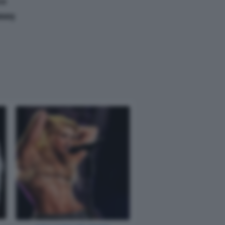
co
omery