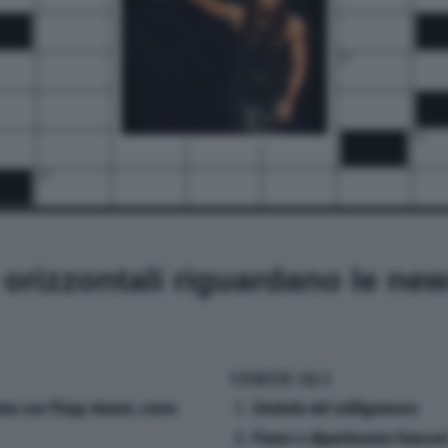
16
18
19
20
22
23
i orizzontali riguardano le ne
VERTICALI
iata con l'Espy Award, come
1. Simbolo del milligrammo
2. Fiume e dipartimento frances