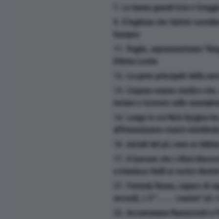
7. Le hanno grandi Ezio e Greggi
9. Il leghista che Salvini vorreb
Europeo
11. Pugile, soprannominato ''King
Diletta Leotta
12. La parte principale della na
13. Corposo esame medico che, s
inviare e ricevere sullo smartph
14. Luogo in cui Nick Kyrgios ha
all'intensissimo match wimbledo
16. Iniziali del più noto ex bibitar
17. Il Garrone che i tifosi bluce
a Gianluca Vialli ai vertici diret
21. Formula Rossa, capace di ra
secondi, è il ''....... coaster'' p
22. Accomunano Ramazzotti e Pe