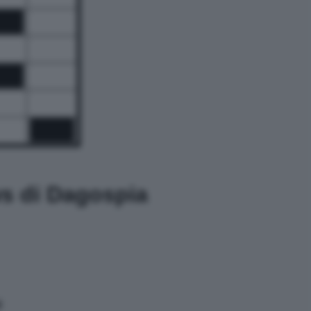
ws di Dagospia
i