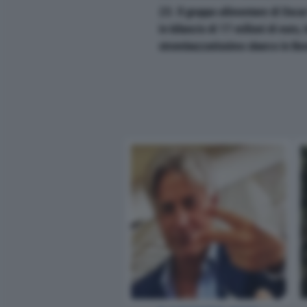
23. Il gruppo alimentare di Oscar
in bilancio di 17 milioni di euro, ha
strombazzatissimo sbarco in Bo