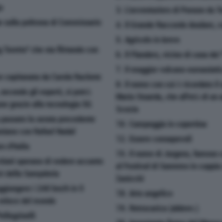
o
3. L'avventuriero di Ponson du Te
be sulla poltrona di Commissario
4. Il Grande Raccordo Anulare, 
5. Agricolo in breve
 Toretto'' che sta flirtando con
6. Il Flanders, vicino di casa dei 
7. Il maggior vulcano euroasiati
ve capitanata da Carola Rackete
8. Il nome con cui è ricordato il s
econdo gli esperti, si potrà
Maria Stuarda, che all'età di un
one grazie alla tecnologia 5G
Scozia
 passato la serata precedente
10. Campeggia in copertina
niano con Rafael Nadal
12. Essere consapevoli
o d'Italia
15. Il nome di Jurgens, famoso 
rchiati sperano di vedere accanto
al Festival di Sanremo in coppia
tivi della Sampdoria
Zanicchi
ggiungere i 240 km/h in 5
18. Arto angelico
iù veloce del mondo
19. Retrocarica (abbrev.)
llegrinelli