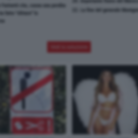
20. Importante fiume del Maroc
 Farinetti che, causa una perdita
22. La fine del generale Montg
 fatto ''slittare'' lo
rsa
Vedi la soluzione