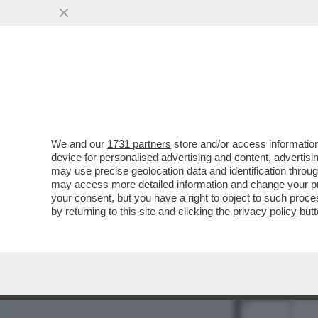
MEDIA E TV
POLITICA
We and our
1731 partners
store and/or access information
device for personalised advertising and content, advert
may use precise geolocation data and identification throu
may access more detailed information and change your pre
your consent, but you have a right to object to such proc
by returning to this site and clicking the
privacy policy
butt
1
2
9
11
12