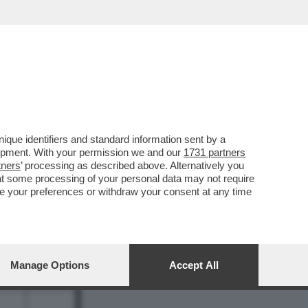
REPORT
DAGOARCHIVIO
que identifiers and standard information sent by a
lopment. With your permission we and our
1731 partners
tners
’ processing as described above. Alternatively you
at some processing of your personal data may not require
nge your preferences or withdraw your consent at any time
8
Manage Options
Accept All