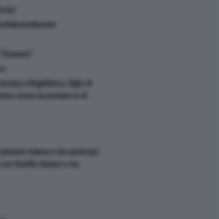
rrail
confidenzialmente
''Simpson''
co
ovrano d'Inghilterra, figlio di
 anno venne incoronato re di
cantante tedesco che partecipò
 con Ornella Vanoni e Iva