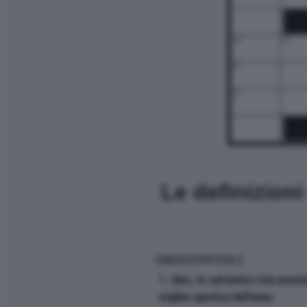
14
15
17
21
Le definizion
ORIZZONTALI
1. Alex, la calciatrice Usa prem
miglior sportiva dell'anno