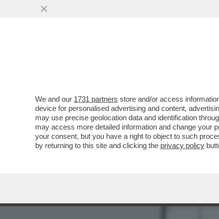
MEDIA E TV
POLITICA
We and our
1731 partners
store and/or access information
device for personalised advertising and content, advert
may use precise geolocation data and identification throu
may access more detailed information and change your pre
your consent, but you have a right to object to such proc
by returning to this site and clicking the
privacy policy
butt
1
9
10
12