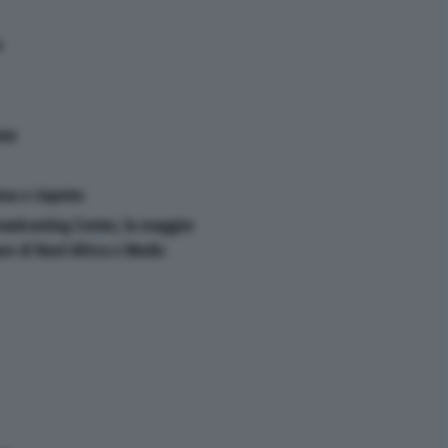
r
one
ima e rispetto
roadcasting Center, la maggior
are di Nord Africa e Medio