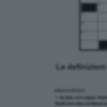
14
16
19
23
Le definizion
ORIZZONTALI
1. Ha detto, tra lo stupore chiam
&lt;&lt;Sono stata con Mancini so