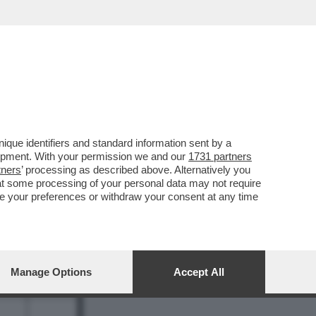
REPORT
DAGOARCHIVIO
que identifiers and standard information sent by a
lopment. With your permission we and our
1731 partners
tners
’ processing as described above. Alternatively you
at some processing of your personal data may not require
nge your preferences or withdraw your consent at any time
8
Manage Options
Accept All