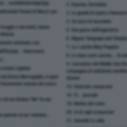
ensi... morbidissimo&gt;&gt;.
2. Esposta, formulata
 tradizionale Parata di Macy's per
3. Le grandi di Lipsia e Hannove
4. Un terzo di sacerdote
 Greggio e Iacchetti, hanno
5. Dea greca dell'ingiustizia
 Notizia
6. Nippon Telegraph and Teleph
emente nominato così
7. Lo è anche Mary Poppins
all'Europa... bianconera
8. Lo sono certe cariche... di st
rà
9. L'acronimo del Middle East B
 Luciano Ligabue
compagnia di radiofonia satellit
a da Emma Marcegaglia, in gran
Oriente
r l'imminente nomina del nuovo
15. Particole consacrate
16. Ti... precede
 che ha titolato ''Me'' la sua
18. Battito del cuore
20. Si dà agli sconosciuti
er panche un po' malsane...
21. Gemelle in culla