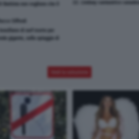
22. Lindsay cantautrice canade
Di Battista non vogliono che il
occo Siffredi
rasiliano di surf morto per
nda gigante, sulla spiaggia di
Vedi la soluzione