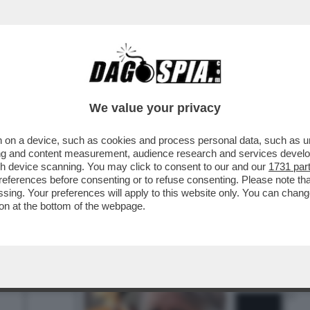
BUSINESS
CAFONAL
CRONACHE
SPORT
DAGO
We value your privacy
 on a device, such as cookies and process personal data, such as uni
ising and content measurement, audience research and services deve
gh device scanning. You may click to consent to our and our
1731 par
ferences before consenting or to refuse consenting. Please note th
essing. Your preferences will apply to this website only. You can cha
on at the bottom of the webpage.
2
3
4
5
6
7
11
13