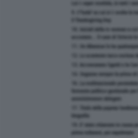
Lui è super morbido, in tutti i s
9. L'''isola'' su cui si è svolta la
il Thanksgiving Day
10. Iniziali della tv-woman a cui
accostato... il cane di Striscia la
11. Un Albanese lo ha qualunqu
12. Lo scontento turco escluso d
13. Accomunano Sgarbi e la Car
14. Seguono sempre la prima di
16. La multinazionale presiedut
fermento politico-gestionale pe
amministratore delegato
17. Titolo della popstar londinese
biografia
19. E' stato chiamato in causa p
prima milanesi, poi napoletane