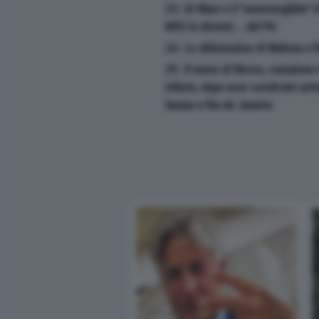
23. Di Maio e il ''sommergibile'' 
M5S lo diventi... del Pd
24. Le ultimissime di Malena e R
25. Il nome di Neves, campione b
infarto, dopo aver cavalcato un'o
Itauna a Rio de Janeiro