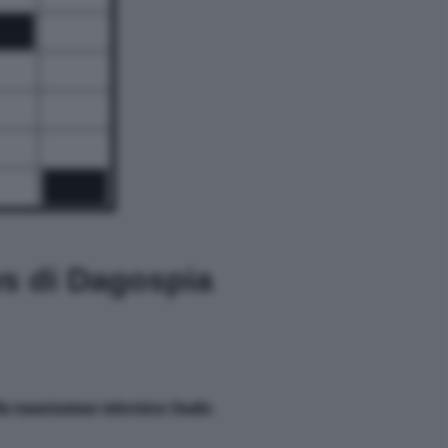
ws di Dagospia
la trasmissione televisiva Studio