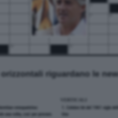
15
17
18
20
21
22
24
25
i orizzontali riguardano le ne
VERTICALI
brettian-retequattrino:
1. Celebre hit del 1961 sigla del
lo una volta, così per provare.
Uno