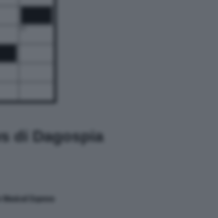
18
ws di Dagospia
ew Musical Express