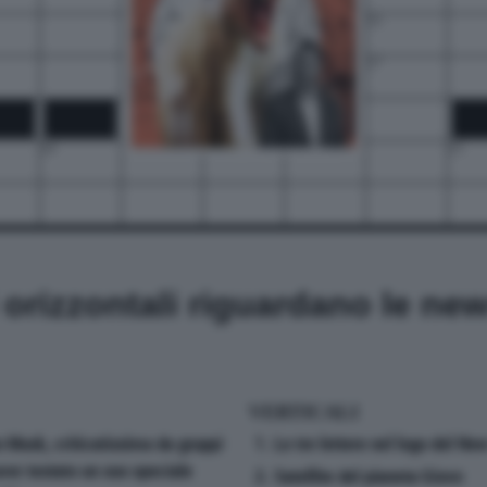
15
17
19
20
21
24
25
i orizzontali riguardano le ne
VERTICALI
n Musk, criticatissima da gruppi
1. Le tre lettere nel logo del N
ver testato un suo speciale
2. Satellite del pianeta Giove