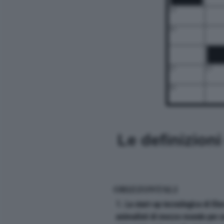
14
16
22
23
26
Le definizion
ORIZZONTALI
1. La start-up tecnologica di Elo
animalisti di mezzo mondo per a