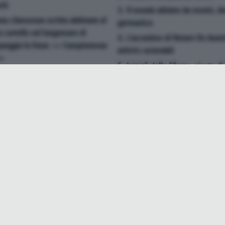
chi
3. Il mondo abitato da mostri, d
una clamorosa scritta abbinata al
germanica
n cartello sul lungomare di
4. L'acronimo di Return On Assets
mpeggia la frase: << Campionessa
attività aziendali
>>
5. Iniziali della Sforza, nipote 
di discussione di un Ddl in fase
Alfonso d'Este
un progetto parlamentare per la
6. Latitudine in breve
7. Tutt'altro che attivo
da di Macron
8. Popolazione del Sudan dalla p
o sul cui non metodico utilizzo
altezza
ta pensando di intervenire con
9. Film dei fratelli Taviani del 
erne lo scarso impiego
14. Fu la band di Eric Clapton
emerso che i "no-vax" corrono
olte superiore ai vaccinati con
18. Agenti segreti
19. Buono Ordinario del Comun
na
20. Festosa onda da stadio
taliano, storico componente di un