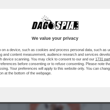
BUSINESS
CAFONAL
CRONACHE
SPORT
DAGO
We value your privacy
 on a device, such as cookies and process personal data, such as uni
ising and content measurement, audience research and services deve
gh device scanning. You may click to consent to our and our
1731 par
ferences before consenting or to refuse consenting. Please note th
essing. Your preferences will apply to this website only. You can cha
on at the bottom of the webpage.
3
4
5
6
7
8
13