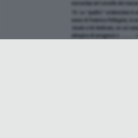
microchip nel cervello dei maca
10. La "qualità" evidenziata in 
nome di Federica Pellegrini, in u
Jesolo a lei dedicato, su cui ca
olimpica di arroganza e ......... 
11. Quello ostativo è argomento 
di completamento nell'ambito di 
riforma della giustizia
12. Prima di Emmanuel e secon
13. Tipo di servizio di pagament
da parte di molti negozianti si s
vigorose sanzioni atte a dissuad
14. Da un suo recente studio è 
un rischio di infettarsi quattro v
terza dose
15. Accomunano Giletti e Menta
16. Il nomignolo del musicista i