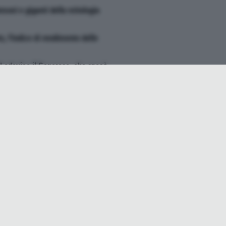
emoni e giganti della mitologia
, l'indice di rendimento delle
di Lodovico il Generoso, che sposò
elle scura e dall'accentuata
1984
e