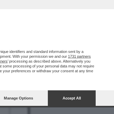
REPORT
DAGOARCHIVIO
que identifiers and standard information sent by a
lopment. With your permission we and our
1731 partners
tners
’ processing as described above. Alternatively you
at some processing of your personal data may not require
nge your preferences or withdraw your consent at any time
9
Manage Options
Accept All