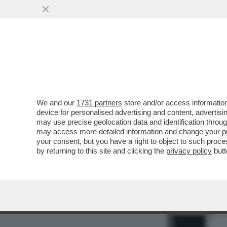
MEDIA E TV
POLITICA
We and our
1731 partners
store and/or access information
device for personalised advertising and content, advert
may use precise geolocation data and identification throu
may access more detailed information and change your pre
your consent, but you have a right to object to such proc
by returning to this site and clicking the
privacy policy
butt
1
2
10
11
12