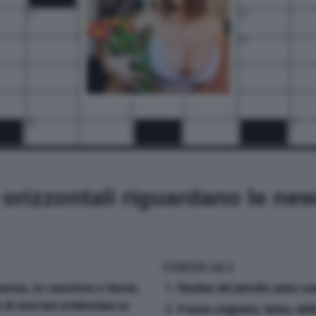
15
16
19
21
22
23
26
27
i orizzontali riguardano le ne
VERTICALI
rumena, ex cameriera a Varese,
1. Residuo del petrolio usato c
a di seno ben evidenziata su
2. Il nome originario, latino, del