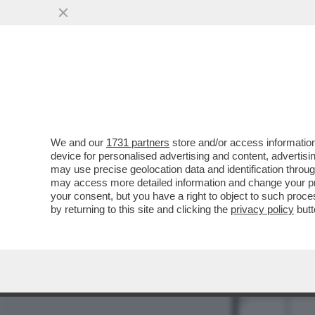
MEDIA E TV
POLITICA
We and our
1731 partners
store and/or access information
device for personalised advertising and content, advert
may use precise geolocation data and identification throu
may access more detailed information and change your pre
your consent, but you have a right to object to such proc
by returning to this site and clicking the
privacy policy
butt
1
2
9
11
12