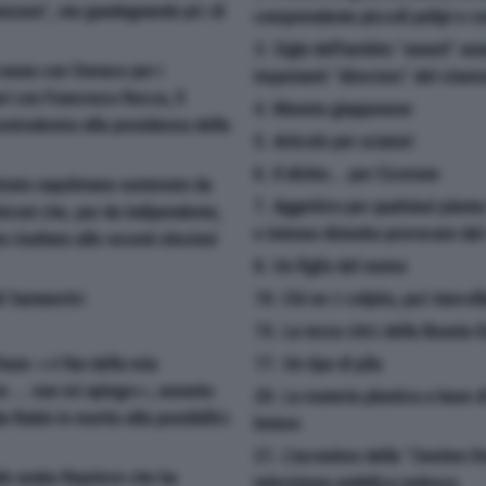
anzara", sta guadagnando più di
comprendente piccoli polipi e co
3. Sigla dell'ambito "award" as
causa con Storace per i
importanti "directors" del cine
ri con Francesco Rocca, il
4. Moneta giapponese
entrodestra alla presidenza della
5. Articolo per sciatori
6. Il diritto... per Cicerone
trato napoletano sostenuto da
7. Aggettivo per qualsiasi pianta 
nicost che, pur da indipendente,
e intenso disturbo provocato dal
 risultato alle recenti elezioni
8. Un figlio del nonno
di Santanchè
10. Chi ne è colpito, può barcoll
15. La terza città della Bosnia-
rase: <<I fan della mia
17. Un tipo di pila
n ... non mi spingo>>, assunto
20. La materia plastica a base di 
 Robin in merito alla possibilità
lettere
21. L'acronimo della "Zweites 
ale arabo Reprieve che ha
televisione pubblica tedesca