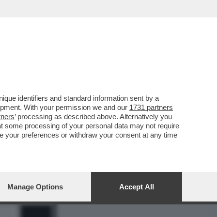
REPORT
DAGOARCHIVIO
que identifiers and standard information sent by a
lopment. With your permission we and our
1731 partners
tners
’ processing as described above. Alternatively you
at some processing of your personal data may not require
nge your preferences or withdraw your consent at any time
8
Manage Options
Accept All