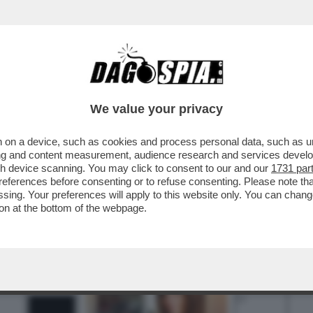
BUSINESS
CAFONAL
CRONACHE
SPORT
DAGO
We value your privacy
 on a device, such as cookies and process personal data, such as uni
ising and content measurement, audience research and services deve
gh device scanning. You may click to consent to our and our
1731 par
ferences before consenting or to refuse consenting. Please note th
essing. Your preferences will apply to this website only. You can cha
on at the bottom of the webpage.
3
4
5
6
7
10
13