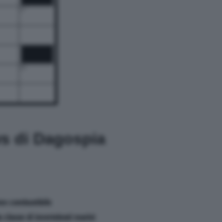
17
25
ws di Dagospia
ome combustibile
la classe di invertebrati marini