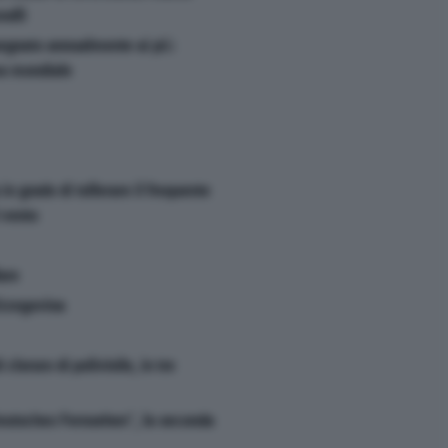
ralli
segnato annualmente ai più
ma mondiale
in grado di tollerare il frequente
 vento
are
Erzegovina
cloruro di polivinile, in tre
Deutsches Fernsehen", la seconda