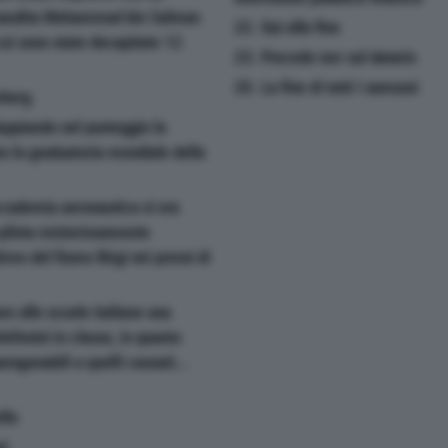
r saudita Mohammad bin Salman
22. Qui alla fine
cui sono state decapitate 12
23. Precede nov sul datario
25. La fine di tutti i samurai
rberg
doppiando nel punteggio la
o la graduatoria mondiale della
accademia aeronautica si era
 pilota misteriosamente
alveo del fiume Birgi nei pressi di
are alle scuole italiane una
telefonini in classe, in quanto
aragonabili a quelli causati...
llo
ni