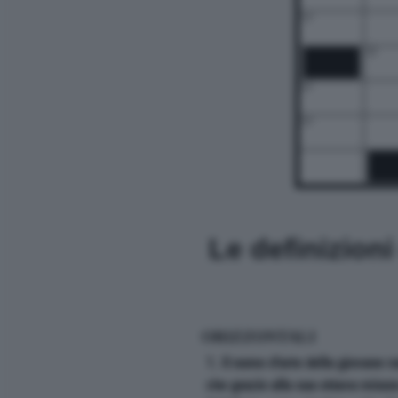
14
18
20
24
Le definizion
ORIZZONTALI
1. Il nome d'arte della giovane 
che grazie alla sua ottava misur