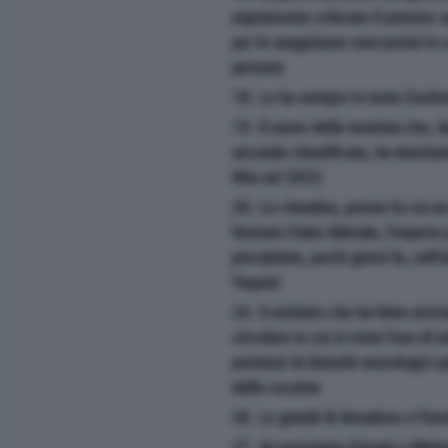
aspramente criticato il premie
per le sanguinose esecuzioni in 
persone
18. Le ha sempre in testa Zucke
19. Il nome della tennista che, 
seconda classificata, ha dominat
Wta nel 2022
20. La cittadina, presso la cui 
formato Fabio Aldruda, l'esperto
precipitato, pochi giorni fa, sull'
Trapani
24. Il ministro che ha fatto arriv
circolare in cui si vieta l'uso di 
portatori di disturbi neurologici p
dalla cocaina
26. Le grandi di Amadeus e Fiore
27. Accomunano Giorgia e Melo