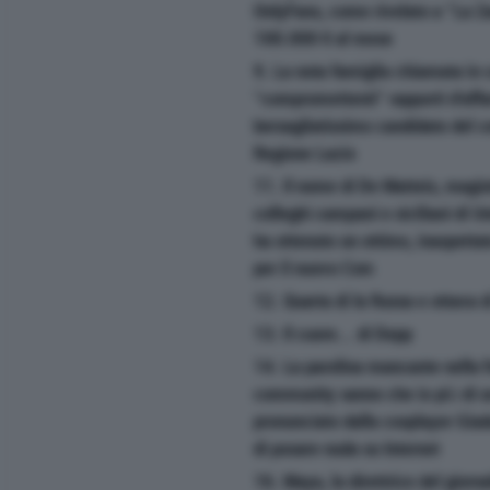
OnlyFans, come rivelato a "La Z
100.000 € al mese
9. La nota famiglia chiamata in 
"compromettenti" rapporti d'affa
bersagliatissimo candidato del c
Regione Lazio
11. Il nome di De Matteis, magis
colleghi campani e siciliani di U
ha ottenuto un ottimo, inaspettato
per il nuovo Csm
12. Quarta di la Russa e ottava 
13. Il cuore... di Depp
14. La parolina mancante nella f
community sanno che io più di u
pronunciato dalla cosplayer Giada
di posare nuda su Internet
16. Maya, la direttrice del giorn