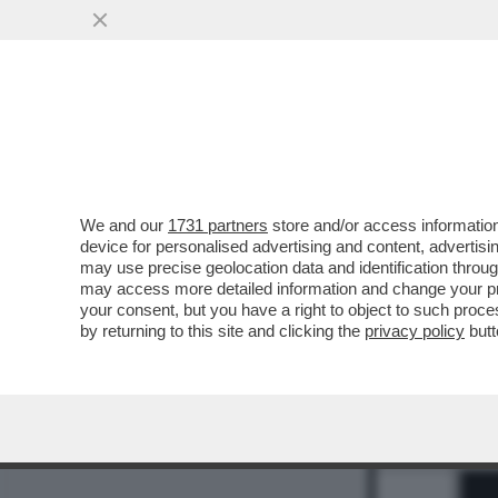
MEDIA E TV
POLITICA
We and our
1731 partners
store and/or access information
device for personalised advertising and content, advert
may use precise geolocation data and identification throu
may access more detailed information and change your pre
your consent, but you have a right to object to such proc
by returning to this site and clicking the
privacy policy
butt
1
2
9
11