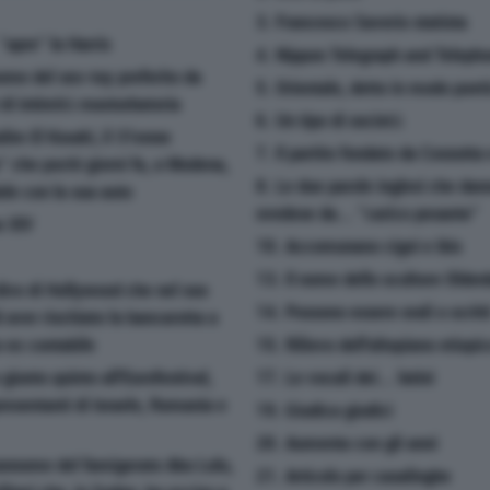
3. Francesco Saverio statista
"apre" la Harris
4. Nippon Telegraph and Teleph
nome del sex-toy preferito da
5. Orientale, detto in modo poet
 di intimità masturbatoria
6. Un tipo di società
alim El Koudri, il 31enne
7. Il partito fondato da Cossutta
" che pochi giorni fa, a Modena,
8. Le due parole inglesi che da
ole con la sua auto
svedese da... "carico pesante"
e XIV
10. Accomunano cigni e ibis
13. Il nome dello scultore Olden
divo di Hollywood che nel suo
14. Possono essere orali o scritt
i aver rischiato la bancarotta a
o ex contabile
15. Rilievo dell'altopiano etiopi
giunto quinto all'Eurofestival,
17. Le vocali dei... latini
presentanti di Israele, Romania e
19. Giudica giudici
20. Aumenta con gli anni
rannome del famigerato Abu Lulu,
21. Articolo per casalinghe