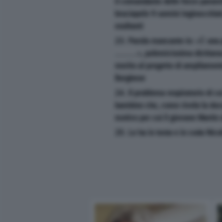
il comandante delle forze paramil
bruciapelo 9 uomini inginocchiati
esultanti
23. Parola mancante in: «È una 
.........», polemicissima dichiar
merito al progetto di ampliament
Borghese
24. Il problema respiratorio di cu
bambino che, come rivela la docus
motivo per cui il giovane Martin
25. Le ha in testa e in coda Nico