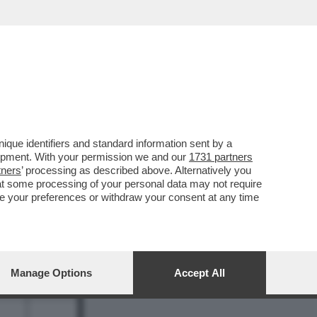
REPORT
DAGOARCHIVIO
que identifiers and standard information sent by a
lopment. With your permission we and our
1731 partners
tners
’ processing as described above. Alternatively you
at some processing of your personal data may not require
nge your preferences or withdraw your consent at any time
8
Manage Options
Accept All