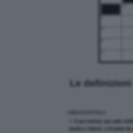
13
15
18
23
24
Le definizion
ORIZZONTALI
1. Il suo Festival, una volta cele
smalto e charme, a tal punto da e