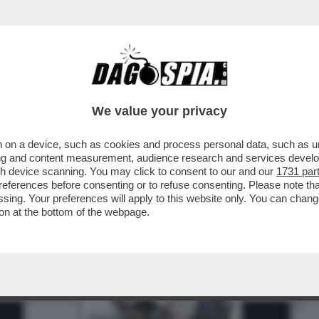
BUSINESS
CAFONAL
CRONACHE
SPORT
DAGO
We value your privacy
 on a device, such as cookies and process personal data, such as uni
ising and content measurement, audience research and services deve
gh device scanning. You may click to consent to our and our
1731 par
ferences before consenting or to refuse consenting. Please note th
essing. Your preferences will apply to this website only. You can cha
on at the bottom of the webpage.
3
4
5
6
7
10
12