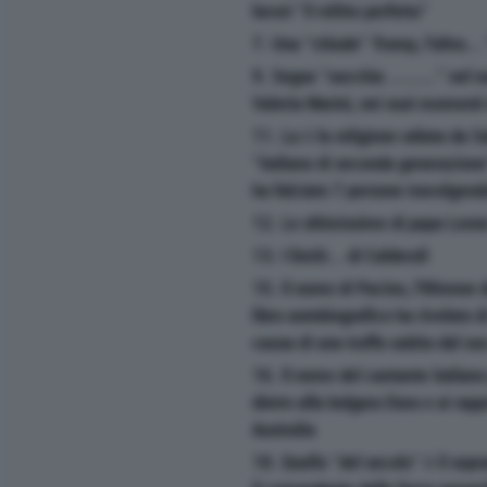
lavori "il relitto perfetto"
7. Una "chiude" Trump, l'altra... 
9. Segue "succhia ........." nel 
Valeria Marini, nei suoi momenti
11. La è la religione odiata da S
"italiano di seconda generazione
ha falciato 7 persone travolgend
12. Le ultimissime di papa Leon
13. I limiti... di Calderoli
15. Il nome di Pacino, l'86enne 
libro autobiografico ha rivelato d
causa di una truffa subita dal su
16. Il nome del cantante italiano 
dietro alla bulgara Dara e ai rap
Australia
18. Quello "del secolo" è il sop