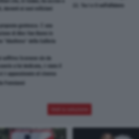
itari che, in Sudan, ha ucciso a
22. Tra I e O nell'alfabeto
, davanti ai suoi miliziani
proposta grottesca. È una
azione di Alex Van Buren in
o "blasfemo" della Galleria
i soffriva Scorsese sin da
erie a lui dedicata, è stato il
 si è appassionato al cinema
la Fratoianni
Vedi la soluzione