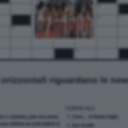
14
16
17
19
20
21
22
25
i orizzontali riguardano le ne
VERTICALI
bre e celebrato, pare aver perso
1. L'Urss... in Russia (sigla)
sser definito da molti addetti ai
2. Arto di pollo