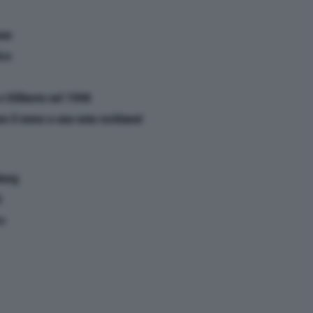
one
ico
 e Diliberto nel 1998
nno il nome a una nota rockband
burg
i
co