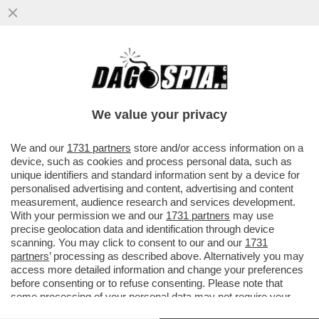
1
2
3
4
5
6
7
8
We value your privacy
9
10
We and our
1731 partners
store and/or access information on a
device, such as cookies and process personal data, such as
11
unique identifiers and standard information sent by a device for
personalised advertising and content, advertising and content
12
13
measurement, audience research and services development.
With your permission we and our
1731 partners
may use
14
15
precise geolocation data and identification through device
scanning. You may click to consent to our and our
1731
16
17
18
partners
’ processing as described above. Alternatively you may
access more detailed information and change your preferences
19
20
21
22
23
24
before consenting or to refuse consenting. Please note that
some processing of your personal data may not require your
25
26
consent, but you have a right to object to such processing. Your