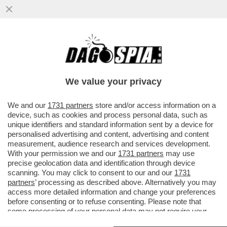
CASA DEGLI ATELLANI: MILANO DORME,
PARIGI NO – L'ACQUISTO DI ARNAULT
DELLA PERLA RINASCIMENTALE...
We value your privacy
VAI ALL'ARTICOLO
We and our
1731 partners
store and/or access information on a
device, such as cookies and process personal data, such as
unique identifiers and standard information sent by a device for
personalised advertising and content, advertising and content
measurement, audience research and services development.
With your permission we and our
1731 partners
may use
precise geolocation data and identification through device
scanning. You may click to consent to our and our
1731
partners
’ processing as described above. Alternatively you may
access more detailed information and change your preferences
before consenting or to refuse consenting. Please note that
some processing of your personal data may not require your
consent, but you have a right to object to such processing. Your