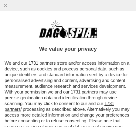
CASA DEGLI ATELLANI: MILANO DORME,
PARIGI NO – L'ACQUISTO DI ARNAULT
DELLA PERLA RINASCIMENTALE...
We value your privacy
VAI ALL'ARTICOLO
We and our
1731 partners
store and/or access information on a
device, such as cookies and process personal data, such as
unique identifiers and standard information sent by a device for
personalised advertising and content, advertising and content
measurement, audience research and services development.
With your permission we and our
1731 partners
may use
precise geolocation data and identification through device
scanning. You may click to consent to our and our
1731
partners
’ processing as described above. Alternatively you may
access more detailed information and change your preferences
before consenting or to refuse consenting. Please note that
some processing of your personal data may not require your
consent, but you have a right to object to such processing. Your