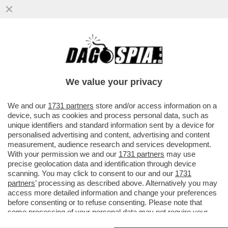
CASA DEGLI ATELLANI: MILANO DORME,
PARIGI NO – L'ACQUISTO DI ARNAULT
DELLA PERLA RINASCIMENTALE...
We value your privacy
VAI ALL'ARTICOLO
We and our
1731 partners
store and/or access information on a
device, such as cookies and process personal data, such as
unique identifiers and standard information sent by a device for
personalised advertising and content, advertising and content
measurement, audience research and services development.
With your permission we and our
1731 partners
may use
precise geolocation data and identification through device
scanning. You may click to consent to our and our
1731
partners
’ processing as described above. Alternatively you may
access more detailed information and change your preferences
before consenting or to refuse consenting. Please note that
some processing of your personal data may not require your
consent, but you have a right to object to such processing. Your