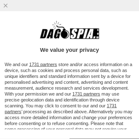
CASA DEGLI ATELLANI: MILANO DORME,
PARIGI NO – L'ACQUISTO DI ARNAULT
DELLA PERLA RINASCIMENTALE...
We value your privacy
VAI ALL'ARTICOLO
We and our
1731 partners
store and/or access information on a
device, such as cookies and process personal data, such as
unique identifiers and standard information sent by a device for
personalised advertising and content, advertising and content
measurement, audience research and services development.
With your permission we and our
1731 partners
may use
precise geolocation data and identification through device
scanning. You may click to consent to our and our
1731
partners
’ processing as described above. Alternatively you may
access more detailed information and change your preferences
before consenting or to refuse consenting. Please note that
some processing of your personal data may not require your
consent, but you have a right to object to such processing. Your