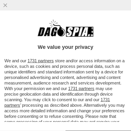
PIANTEDOSI NON HA IL CORAGGIO DI
PARLARE DELLA SUA RELAZIONE CON
CLAUDIA CONTE, MA SOLO ...
We value your privacy
VAI ALL'ARTICOLO
We and our
1731 partners
store and/or access information on a
device, such as cookies and process personal data, such as
unique identifiers and standard information sent by a device for
personalised advertising and content, advertising and content
measurement, audience research and services development.
With your permission we and our
1731 partners
may use
precise geolocation data and identification through device
scanning. You may click to consent to our and our
1731
partners
’ processing as described above. Alternatively you may
access more detailed information and change your preferences
before consenting or to refuse consenting. Please note that
some processing of your personal data may not require your
consent, but you have a right to object to such processing. Your