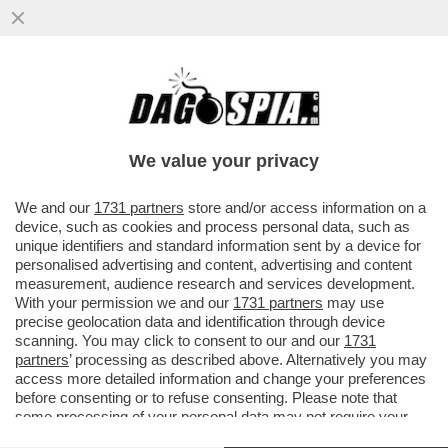
PIANTEDOSI NON HA IL CORAGGIO DI
PARLARE DELLA SUA RELAZIONE CON
CLAUDIA CONTE, MA SOLO ...
We value your privacy
VAI ALL'ARTICOLO
We and our
1731 partners
store and/or access information on a
device, such as cookies and process personal data, such as
unique identifiers and standard information sent by a device for
personalised advertising and content, advertising and content
measurement, audience research and services development.
With your permission we and our
1731 partners
may use
precise geolocation data and identification through device
scanning. You may click to consent to our and our
1731
partners
’ processing as described above. Alternatively you may
access more detailed information and change your preferences
before consenting or to refuse consenting. Please note that
some processing of your personal data may not require your
consent, but you have a right to object to such processing. Your