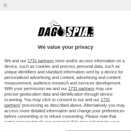
PIANTEDOSI NON HA IL CORAGGIO DI
PARLARE DELLA SUA RELAZIONE CON
CLAUDIA CONTE, MA SOLO ...
We value your privacy
VAI ALL'ARTICOLO
We and our
1731 partners
store and/or access information on a
device, such as cookies and process personal data, such as
unique identifiers and standard information sent by a device for
personalised advertising and content, advertising and content
measurement, audience research and services development.
With your permission we and our
1731 partners
may use
precise geolocation data and identification through device
scanning. You may click to consent to our and our
1731
partners
’ processing as described above. Alternatively you may
access more detailed information and change your preferences
before consenting or to refuse consenting. Please note that
some processing of your personal data may not require your
consent, but you have a right to object to such processing. Your