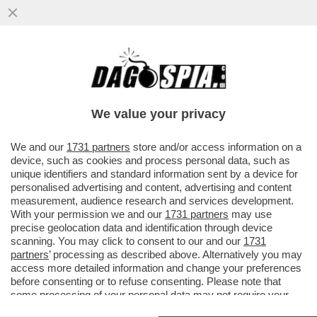
CASA DEGLI ATELLANI: MILANO DORME,
PARIGI NO – L'ACQUISTO DI ARNAULT
DELLA PERLA RINASCIMENTALE...
We value your privacy
VAI ALL'ARTICOLO
We and our
1731 partners
store and/or access information on a
device, such as cookies and process personal data, such as
unique identifiers and standard information sent by a device for
personalised advertising and content, advertising and content
measurement, audience research and services development.
With your permission we and our
1731 partners
may use
precise geolocation data and identification through device
scanning. You may click to consent to our and our
1731
partners
’ processing as described above. Alternatively you may
access more detailed information and change your preferences
before consenting or to refuse consenting. Please note that
some processing of your personal data may not require your
consent, but you have a right to object to such processing. Your