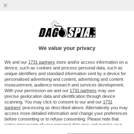
IL DISASTROSO DEBUTTO TV DI
LEONARDO MARIA DEL VECCHIO E
L'INCHIESTA DI “REPORT” SU ‘’EQUALIZE''
We value your privacy
VAI ALL'ARTICOLO
We and our
1731 partners
store and/or access information on a
device, such as cookies and process personal data, such as
unique identifiers and standard information sent by a device for
personalised advertising and content, advertising and content
measurement, audience research and services development.
With your permission we and our
1731 partners
may use
precise geolocation data and identification through device
scanning. You may click to consent to our and our
1731
partners
’ processing as described above. Alternatively you may
access more detailed information and change your preferences
before consenting or to refuse consenting. Please note that
some processing of your personal data may not require your
consent, but you have a right to object to such processing. Your